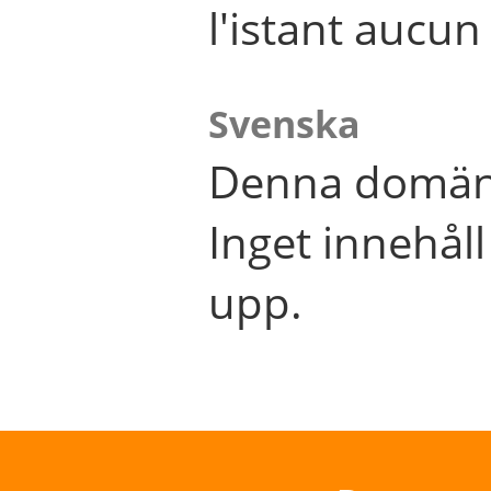
l'istant aucu
Svenska
Denna domän 
Inget innehål
upp.